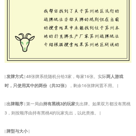
|
发牌方式
| 48张牌系统随机分给3家，每家16张。实际
两人游戏
时，只使用其中的两份（共32张）
，剩余16张牌闲置不用。 |
|
出牌顺序
| 第一局由
持有黑桃3的玩家
先出牌。如果双方都没有黑桃
3，则按顺序由持有黑桃4的玩家先出，以此类推。 |
|
牌型与大小
|