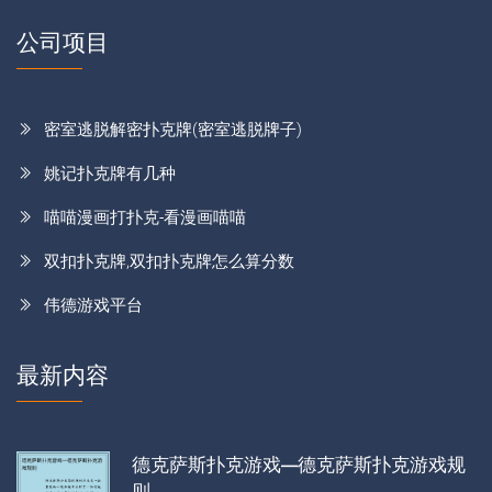
公司项目
密室逃脱解密扑克牌(密室逃脱牌子)
姚记扑克牌有几种
喵喵漫画打扑克-看漫画喵喵
双扣扑克牌,双扣扑克牌怎么算分数
伟德游戏平台
最新内容
德克萨斯扑克游戏—德克萨斯扑克游戏规
则