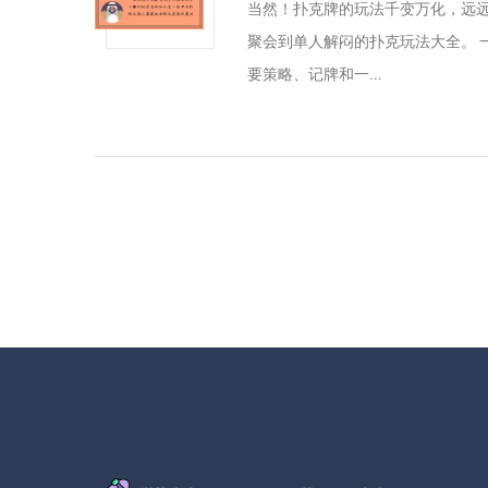
当然！扑克牌的玩法千变万化，远
聚会到单人解闷的扑克玩法大全。 
要策略、记牌和一...