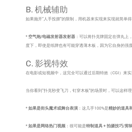
B. 机械辅助
如果抛开“人手投掷”的限制，用机器来实现来实现就简单
*
空气炮/电磁发射器发射器
：可以将扑克牌固定在弹丸上
度下，即使是纸牌也有可能穿透薄木板，因为它自身的强
C. 影视特效
在电影或短视频中，这完全可以通过后期特效（CGI）来
当你看到“扑克秒变飞刀，钉穿木板”的场景时，可以这样
*
如果是街头魔术或舞台表演
：这几乎100%是
精妙的道具
*
如果是网络热门视频
：很可能是
特制道具 + 拍摄技巧/剪