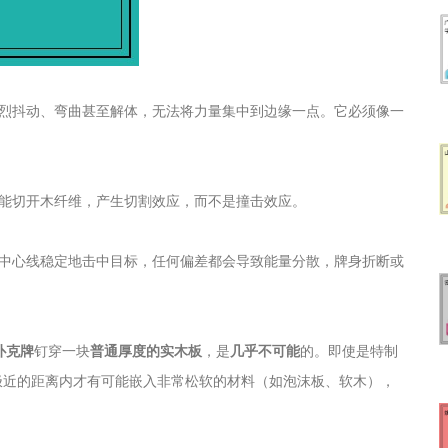
烈抖动、弯曲甚至解体，无法将力量集中到边缘一点。它必须像一
能切开木纤维，产生切割效应，而不是撞击效应。
中心线稳定地击中目标，任何偏差都会导致能量分散，牌身折断或
扑克牌
钉穿一块
普通厚度的实木板
，是
几乎不可能
的。即使是特制
极近的距离内才有可能嵌入非常松软的材料（如泡沫板、软木），