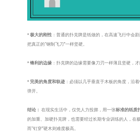
*
极大的刚性
：普通的扑克牌是纸做的，在高速飞行中会剧
把真正的“钢制飞刀”一样坚硬。
*
锋利的边缘
：扑克牌的边缘需要像刀刃一样薄且坚硬，才
*
完美的角度和轨迹
：必须以几乎垂直于木板的角度，沿着
弹开。
结论：
在现实生活中，仅凭人力投掷，用一张
标准的纸质
的加重、加硬扑克牌，也需要经过长期专业训练的人，在
而“钉穿”硬木则难度极高。