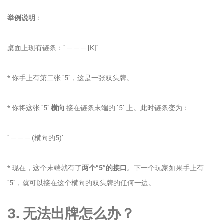
举例说明
：
桌面上现有链条：` — — — [K]`
* 你手上有第二张 `5`，这是一张双头牌。
* 你将这张 `5`
横向
接在链条末端的 `5` 上。此时链条变为：
` — — — (横向的5)`
* 现在，这个末端就有了
两个“5”的接口
。下一个玩家如果手上有
`5`，就可以接在这个横向的双头牌的任何一边。
3. 无法出牌怎么办？