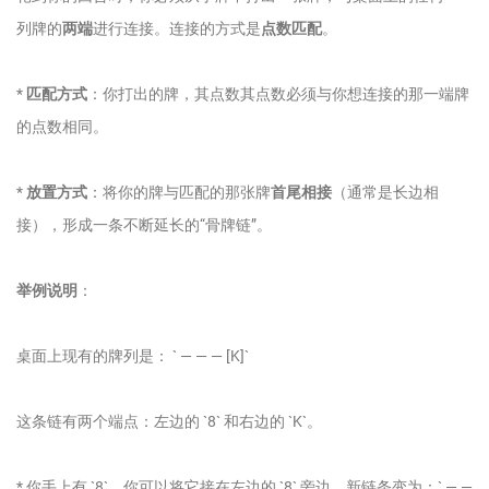
列牌的
两端
进行连接。连接的方式是
点数匹配
。
*
匹配方式
：你打出的牌，其点数其点数必须与你想连接的那一端牌
的点数相同。
*
放置方式
：将你的牌与匹配的那张牌
首尾相接
（通常是长边相
接），形成一条不断延长的“骨牌链”。
举例说明
：
桌面上现有的牌列是： ` — — — [K]`
这条链有两个端点：左边的 `8` 和右边的 `K`。
* 你手上有 `8`，你可以将它接在左边的 `8` 旁边。新链条变为：` — —