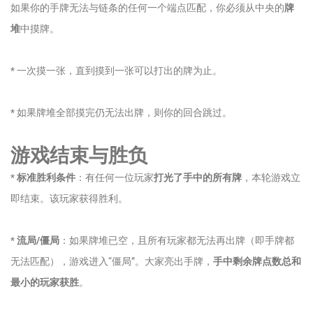
如果你的手牌无法与链条的任何一个端点匹配，你必须从中央的
牌
堆
中摸牌。
* 一次摸一张，直到摸到一张可以打出的牌为止。
* 如果牌堆全部摸完仍无法出牌，则你的回合跳过。
游戏结束与胜负
*
标准胜利条件
：有任何一位玩家
打光了手中的所有牌
，本轮游戏立
即结束。该玩家获得胜利。
*
流局/僵局
：如果牌堆已空，且所有玩家都无法再出牌（即手牌都
无法匹配），游戏进入“僵局”。大家亮出手牌，
手中剩余牌点数总和
最小的玩家获胜
。