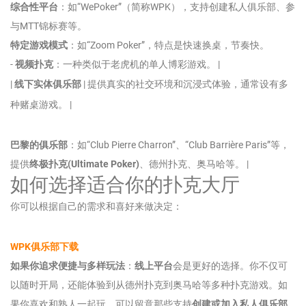
综合性平台
：如“WePoker”（简称WPK），支持创建私人俱乐部、参
与MTT锦标赛等。
特定游戏模式
：如“Zoom Poker”，特点是快速换桌，节奏快。
-
视频扑克
：一种类似于老虎机的单人博彩游戏。 |
|
线下实体俱乐部
| 提供真实的社交环境和沉浸式体验，通常设有多
种赌桌游戏。 |
巴黎的俱乐部
：如“Club Pierre Charron”、“Club Barrière Paris”等，
提供
终极扑克(Ultimate Poker)
、德州扑克、奥马哈等。 |
如何选择适合你的扑克大厅
你可以根据自己的需求和喜好来做决定：
WPK俱乐部下载
如果你追求便捷与多样玩法
：
线上平台
会是更好的选择。你不仅可
以随时开局，还能体验到从德州扑克到奥马哈等多种扑克游戏。如
果你喜欢和熟人一起玩，可以留意那些支持
创建或加入私人俱乐部