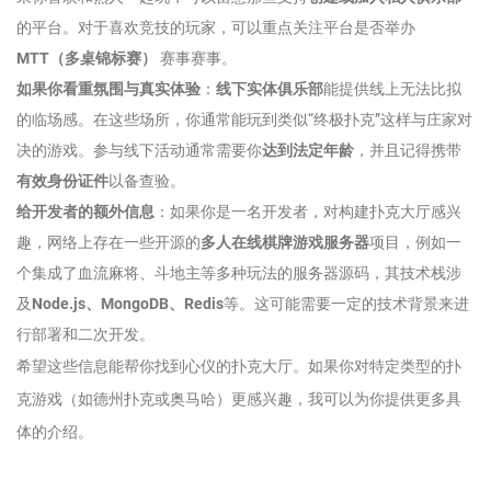
的平台。对于喜欢竞技的玩家，可以重点关注平台是否举办
MTT（多桌锦标赛）
赛事赛事。
如果你看重氛围与真实体验
：
线下实体俱乐部
能提供线上无法比拟
的临场感。在这些场所，你通常能玩到类似“终极扑克”这样与庄家对
决的游戏。参与线下活动通常需要你
达到法定年龄
，并且记得携带
有效身份证件
以备查验。
给开发者的额外信息
：如果你是一名开发者，对构建扑克大厅感兴
趣，网络上存在一些开源的
多人在线棋牌游戏服务器
项目，例如一
个集成了血流麻将、斗地主等多种玩法的服务器源码，其技术栈涉
及
Node.js、MongoDB、Redis
等。这可能需要一定的技术背景来进
行部署和二次开发。
希望这些信息能帮你找到心仪的扑克大厅。如果你对特定类型的扑
克游戏（如德州扑克或奥马哈）更感兴趣，我可以为你提供更多具
体的介绍。