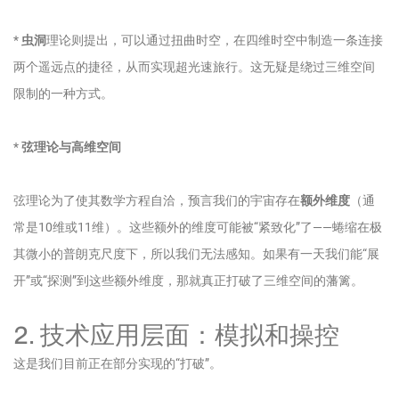
*
虫洞
理论则提出，可以通过扭曲时空，在四维时空中制造一条连接
两个遥远点的捷径，从而实现超光速旅行。这无疑是绕过三维空间
限制的一种方式。
*
弦理论与高维空间
弦理论为了使其数学方程自洽，预言我们的宇宙存在
额外维度
（通
常是10维或11维）。这些额外的维度可能被“紧致化”了——蜷缩在极
其微小的普朗克尺度下，所以我们无法感知。如果有一天我们能“展
开”或“探测”到这些额外维度，那就真正打破了三维空间的藩篱。
2. 技术应用层面：模拟和操控
这是我们目前正在部分实现的“打破”。