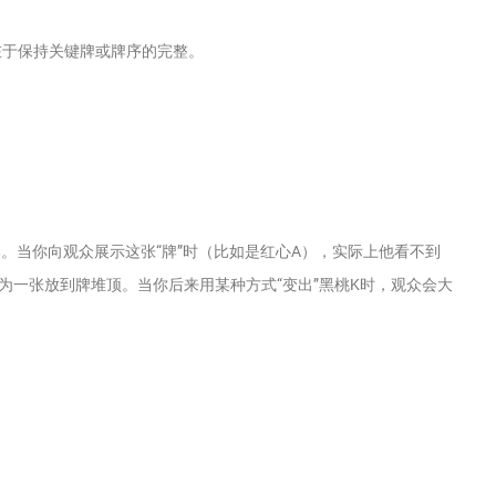
在于保持关键牌或牌序的完整。
。当你向观众展示这张“牌”时（比如是红心A），实际上他看不到
为一张放到牌堆顶。当你后来用某种方式“变出”黑桃K时，观众会大
。