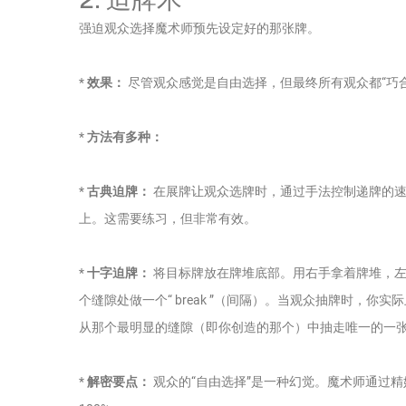
强迫观众选择魔术师预先设定好的那张牌。
*
效果：
尽管观众感觉是自由选择，但最终所有观众都“巧
*
方法有多种：
*
古典迫牌：
在展牌让观众选牌时，通过手法控制递牌的速
上。这需要练习，但非常有效。
*
十字迫牌：
将目标牌放在牌堆底部。用右手拿着牌堆，左
个缝隙处做一个“ break ”（间隔）。当观众抽牌时，
从那个最明显的缝隙（即你创造的那个）中抽走唯一的一张
*
解密要点：
观众的“自由选择”是一种幻觉。魔术师通过