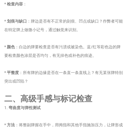
*
检查内容
：
*
划痕与缺口
：牌边是否有不正常的刻痕、凹点或缺口？作弊者可能
在特定牌上做微小记号，通过触觉来识别。
*
颜色
：白边的牌要检查是否有污渍或被染色。蓝/红等彩色边的牌
要检查颜色涂层是否均匀，有无掉色或补色的痕迹。
*
平整度
：所有牌的边缘是否在一条直一条直线上？有无某张牌特别
突出或凹陷？
二、高级手感与标记检查
1.
弯曲度与弹性测试
*
方法
：将整副牌握在手中，用拇指和其他手指施加压力，让牌形成