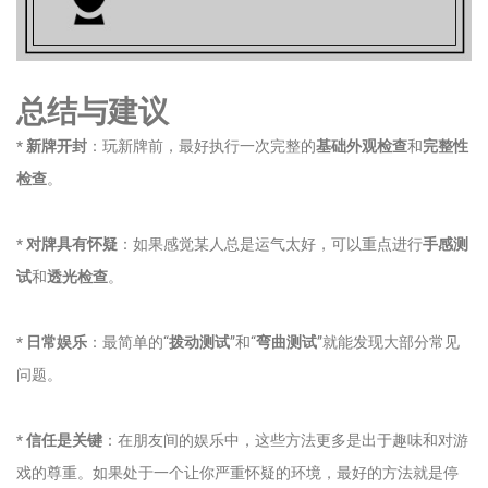
总结与建议
*
新牌开封
：玩新牌前，最好执行一次完整的
基础外观检查
和
完整性
检查
。
*
对牌具有怀疑
：如果感觉某人总是运气太好，可以重点进行
手感测
试
和
透光检查
。
*
日常娱乐
：最简单的“
拨动测试
”和“
弯曲测试
”就能发现大部分常见
问题。
*
信任是关键
：在朋友间的娱乐中，这些方法更多是出于趣味和对游
戏的尊重。如果处于一个让你严重怀疑的环境，最好的方法就是停