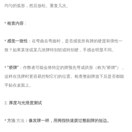
均匀的弧形，然后放松。重复几次。
*
检查内容
：
*
感觉一致性
：在弯曲在弯曲时，是否感觉所有牌的硬度和弹性一
致？如果某张或某几张牌特别软或特别硬，手感会明显不同。
*
“桥牌”
：作弊者可能会将特定的牌预先弯成拱形（称为“桥牌”），
这样在洗牌时更容易控制它们的位置。检查整副牌放下后是否都能
平贴在桌面上。
2.
厚度与光滑度测试
*
方法
方法
：像发牌一样，用拇指快速拨过整副牌的短边。