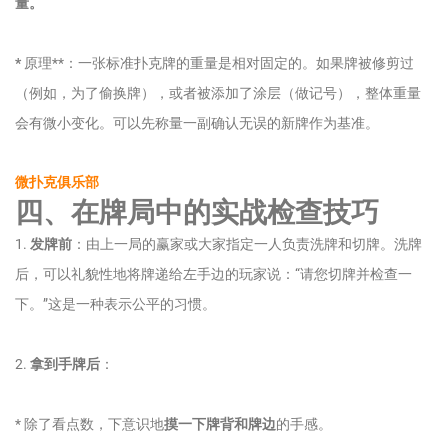
量。
*
原理**：一张标准扑克牌的重量是相对固定的。如果牌被修剪过
（例如，为了偷换牌），或者被添加了涂层（做记号），整体重量
会有微小变化。可以先称量一副确认无误的新牌作为基准。
微扑克俱乐部
四、在牌局中的实战检查技巧
1.
发牌前
：由上一局的赢家或大家指定一人负责洗牌和切牌。洗牌
后，可以礼貌性地将牌递给左手边的玩家说：“请您切牌并检查一
下。”这是一种表示公平的习惯。
2.
拿到手牌后
：
* 除了看点数，下意识地
摸一下牌背和牌边
的手感。