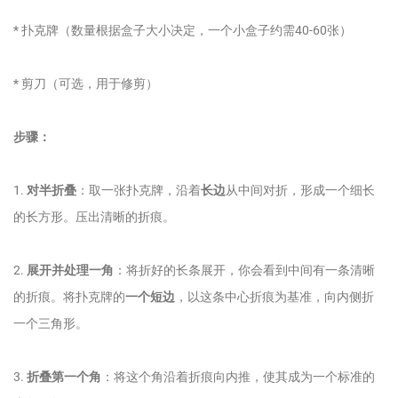
* 扑克牌（数量根据盒子大小决定，一个小盒子约需40-60张）
* 剪刀（可选，用于修剪）
步骤：
1.
对半折叠
：取一张扑克牌，沿着
长边
从中间对折，形成一个细长
的长方形。压出清晰的折痕。
2.
展开并处理一角
：将折好的长条展开，你会看到中间有一条清晰
的折痕。将扑克牌的
一个短边
，以这条中心折痕为基准，向内侧折
一个三角形。
3.
折叠第一个角
：将这个角沿着折痕向内推，使其成为一个标准的